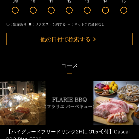
8/9
10
11
12
13
14
15
〇：空席あり
■：リクエスト予約する
－：ネット予約受付なし
他の日付で検索する
コース
【ハイグレードフリードリンク2H(L.O1.5H)付】Casual