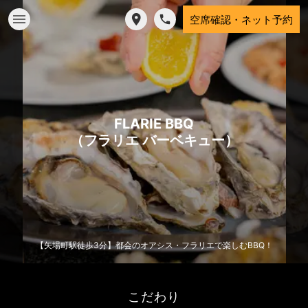
空席確認・ネット予約
FLARIE BBQ
（フラリエ バーベキュー）
【矢場町駅徒歩3分】都会のオアシス・フラリエで楽しむBBQ！
こだわり