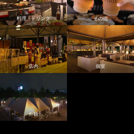
料理・ドリンク
その他
店内
個室
外観